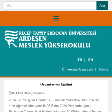
TR
EN
Üniversite Anasayfa
Rebis
Oryantasyon Eğitimi
02 Ekim 2024 Çarşamba
2024 - 2025Eğitim Öğretim Yılı Meslek Yüksekokulumuz birinci
sınıf öğrencilerine yönelik 03 Ekim 2024 Perşembe günü
Bilgisayar Teknolojileri bölümü için saat 10:00'da, diğer bölümler