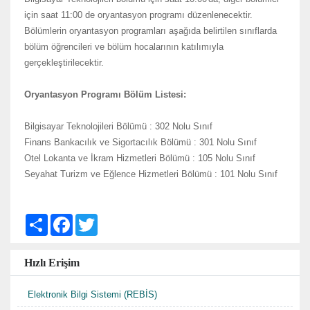
için saat 11:00 de oryantasyon programı düzenlenecektir.
Bölümlerin oryantasyon programları aşağıda belirtilen sınıflarda
bölüm öğrencileri ve bölüm hocalarının katılımıyla
gerçekleştirilecektir.
Oryantasyon Programı Bölüm Listesi:
Bilgisayar Teknolojileri Bölümü : 302 Nolu Sınıf
Finans Bankacılık ve Sigortacılık Bölümü : 301 Nolu Sınıf
Otel Lokanta ve İkram Hizmetleri Bölümü : 105 Nolu Sınıf
Seyahat Turizm ve Eğlence Hizmetleri Bölümü : 101 Nolu Sınıf
S
F
T
h
a
w
a
c
i
r
e
t
Hızlı Erişim
e
b
t
o
e
o
r
Elektronik Bilgi Sistemi (REBİS)
k